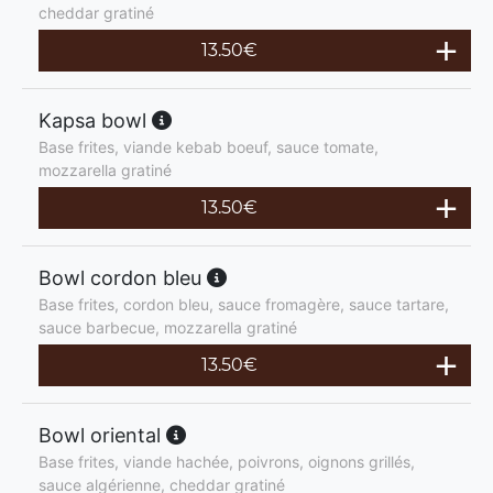
cheddar gratiné
13.50
€
Kapsa bowl
Base frites, viande kebab boeuf, sauce tomate,
mozzarella gratiné
13.50
€
Bowl cordon bleu
Base frites, cordon bleu, sauce fromagère, sauce tartare,
sauce barbecue, mozzarella gratiné
13.50
€
Bowl oriental
Base frites, viande hachée, poivrons, oignons grillés,
sauce algérienne, cheddar gratiné