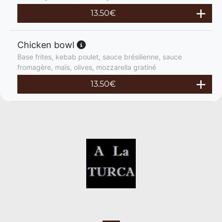
13.50
€
Chicken bowl
Base frites, kebab poulet, sauce brésilienne, sauce
fromagère, maïs, olives, mozzarella gratiné
13.50
€