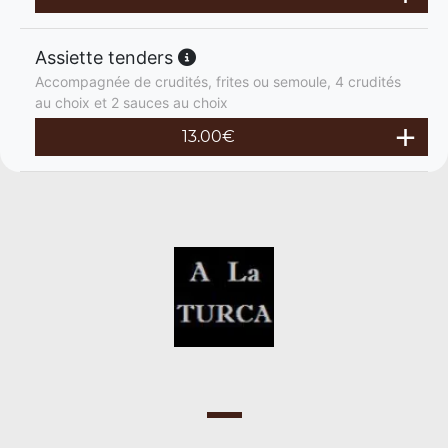
Assiette tenders
Accompagnée de crudités, frites ou semoule, 4 crudités
au choix et 2 sauces au choix
13.00
€