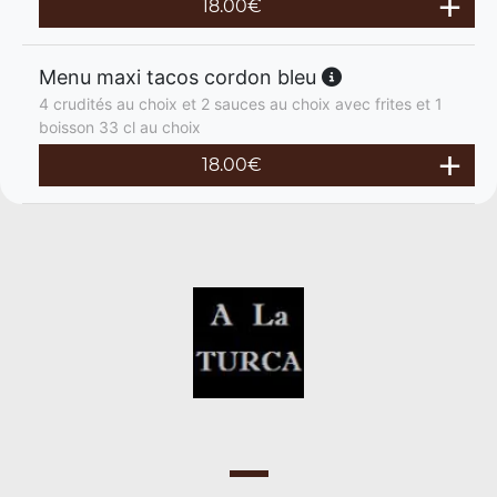
18.00
€
Menu maxi tacos cordon bleu
4 crudités au choix et 2 sauces au choix avec frites et 1
boisson 33 cl au choix
18.00
€