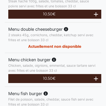
Steak haché 100g, salade, tomates, cheddar, sauce
poivre servi avec frites et une boisson 33 cl
10.50
€
Menu double cheeseburger
2 steaks 45g, cornichons, cheddar, ketchup servi avec
frites et une boisson 33 cl
Actuellement non disponible
Menu chicken burger
Chicken, salade, oignions, emmental, sauce tartare servi
avec frites et une boisson 33 cl
10.50
€
Menu fish burger
Filet de poisson, salade, cheddar, sauce fish servi avec
frites et une boisson 33 cl