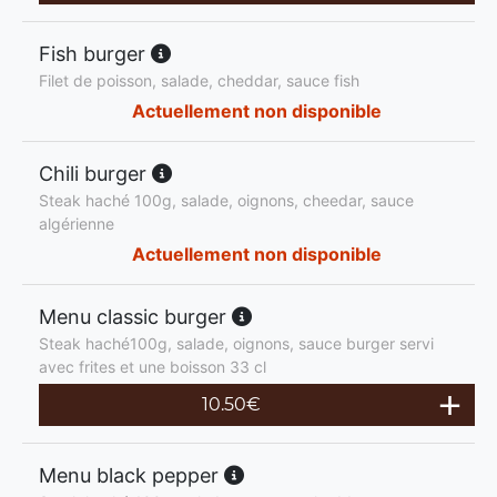
Fish burger
Filet de poisson, salade, cheddar, sauce fish
Actuellement non disponible
Chili burger
Steak haché 100g, salade, oignons, cheedar, sauce
algérienne
Actuellement non disponible
Menu classic burger
Steak haché100g, salade, oignons, sauce burger servi
avec frites et une boisson 33 cl
10.50
€
Menu black pepper