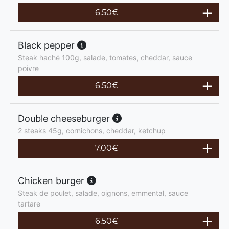
6.50
€
Black pepper
Steak haché 100g, salade, tomates, cheddar, sauce
poivre
6.50
€
Double cheeseburger
2 steaks 45g, cornichons, cheddar, ketchup
7.00
€
Chicken burger
Steak de poulet, salade, oignons, emmental, sauce
tartare
6.50
€