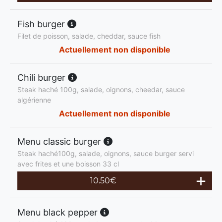
Fish burger
Filet de poisson, salade, cheddar, sauce fish
Actuellement non disponible
Chili burger
Steak haché 100g, salade, oignons, cheedar, sauce
algérienne
Actuellement non disponible
Menu classic burger
Steak haché100g, salade, oignons, sauce burger servi
avec frites et une boisson 33 cl
10.50
€
Menu black pepper