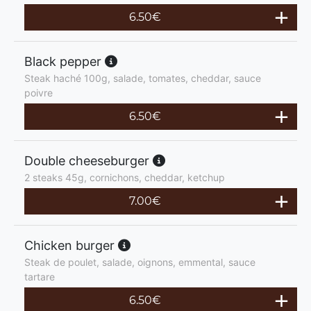
6.50
€
Black pepper
Steak haché 100g, salade, tomates, cheddar, sauce
poivre
6.50
€
Double cheeseburger
2 steaks 45g, cornichons, cheddar, ketchup
7.00
€
Chicken burger
Steak de poulet, salade, oignons, emmental, sauce
tartare
6.50
€