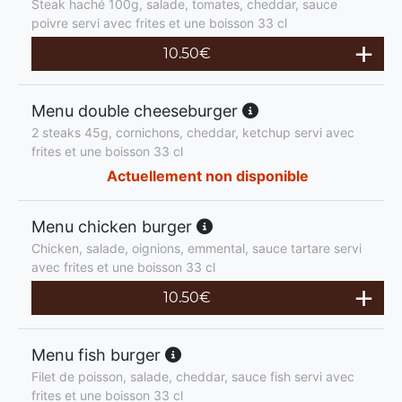
Steak haché 100g, salade, tomates, cheddar, sauce
poivre servi avec frites et une boisson 33 cl
10.50
€
Menu double cheeseburger
2 steaks 45g, cornichons, cheddar, ketchup servi avec
frites et une boisson 33 cl
Actuellement non disponible
Menu chicken burger
Chicken, salade, oignions, emmental, sauce tartare servi
avec frites et une boisson 33 cl
10.50
€
Menu fish burger
Filet de poisson, salade, cheddar, sauce fish servi avec
frites et une boisson 33 cl