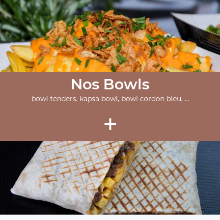
Nos Bowls
bowl tenders, kapsa bowl, bowl cordon bleu, ...
+