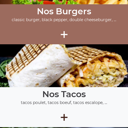
Nos Burgers
classic burger, black pepper, double cheeseburger, ...
+
Nos Tacos
tacos poulet, tacos boeuf, tacos escalope, ...
+