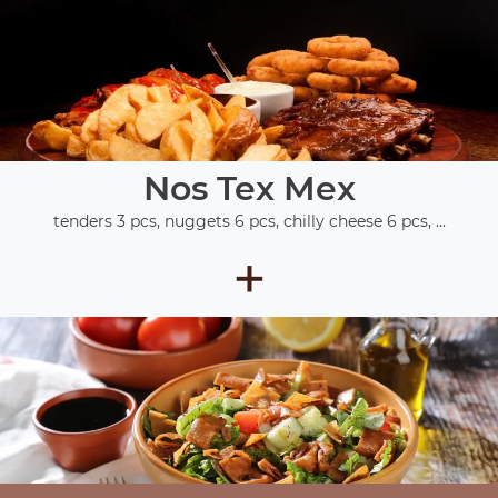
Nos Tex Mex
tenders 3 pcs, nuggets 6 pcs, chilly cheese 6 pcs, ...
+