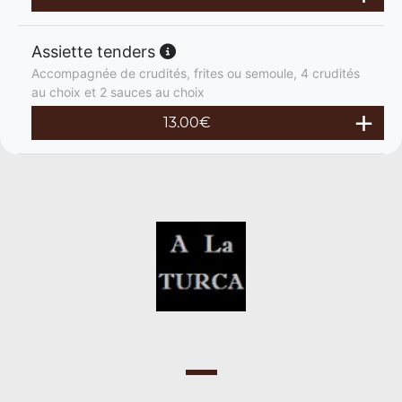
Assiette tenders
Accompagnée de crudités, frites ou semoule, 4 crudités
au choix et 2 sauces au choix
13.00
€