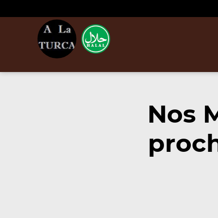
Nos M
proc