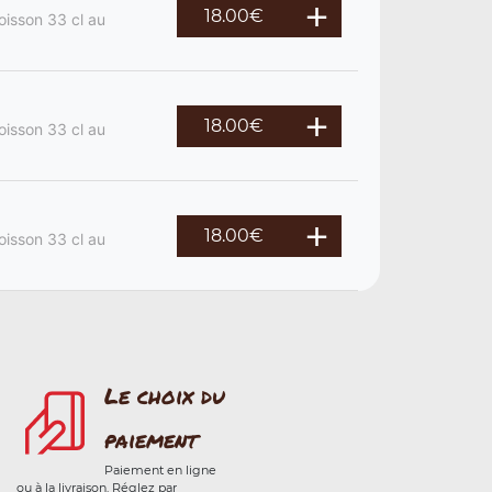
18.00
€
oisson 33 cl au
18.00
€
oisson 33 cl au
18.00
€
oisson 33 cl au
Le choix du
paiement
Paiement en ligne
ou à la livraison. Réglez par