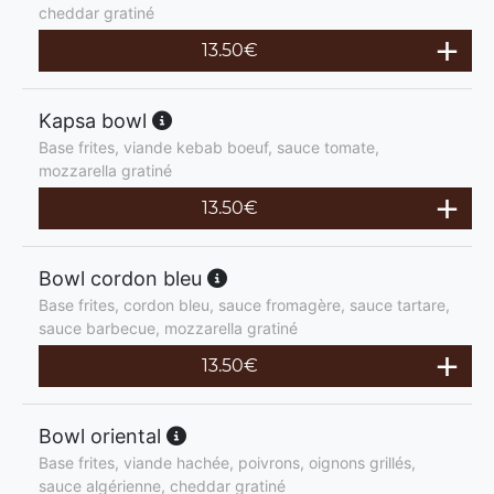
cheddar gratiné
13.50
€
Kapsa bowl
Base frites, viande kebab boeuf, sauce tomate,
mozzarella gratiné
13.50
€
Bowl cordon bleu
Base frites, cordon bleu, sauce fromagère, sauce tartare,
sauce barbecue, mozzarella gratiné
13.50
€
Bowl oriental
Base frites, viande hachée, poivrons, oignons grillés,
sauce algérienne, cheddar gratiné