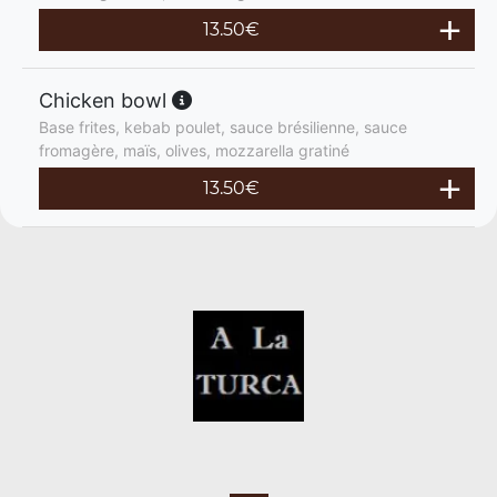
13.50
€
Chicken bowl
Base frites, kebab poulet, sauce brésilienne, sauce
fromagère, maïs, olives, mozzarella gratiné
13.50
€