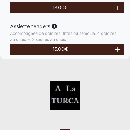
13.00
€
Assiette tenders
Accompagnée de crudités, frites ou semoule, 4 crudités
au choix et 2 sauces au choix
13.00
€