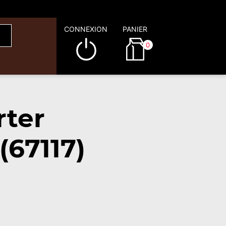
CONNEXION
PANIER
0
rter
67117)