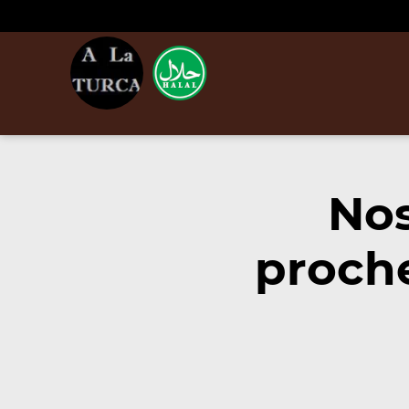
Nos
proch