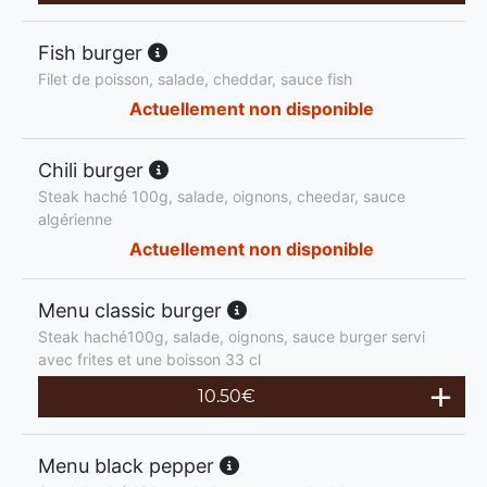
Fish burger
Filet de poisson, salade, cheddar, sauce fish
Actuellement non disponible
Chili burger
Steak haché 100g, salade, oignons, cheedar, sauce
algérienne
Actuellement non disponible
Menu classic burger
Steak haché100g, salade, oignons, sauce burger servi
avec frites et une boisson 33 cl
10.50
€
Menu black pepper