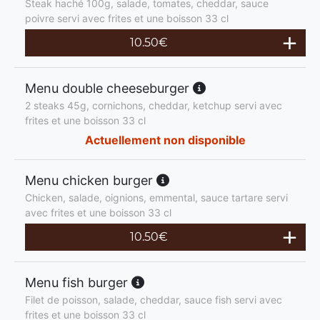
Steak haché 100g, salade, tomates, cheddar, sauce
poivre servi avec frites et une boisson 33 cl
10.50
€
Menu double cheeseburger
2 steaks 45g, cornichons, cheddar, ketchup servi avec
frites et une boisson 33 cl
Actuellement non disponible
Menu chicken burger
Chicken, salade, oignions, emmental, sauce tartare servi
avec frites et une boisson 33 cl
10.50
€
Menu fish burger
Filet de poisson, salade, cheddar, sauce fish servi avec
frites et une boisson 33 cl