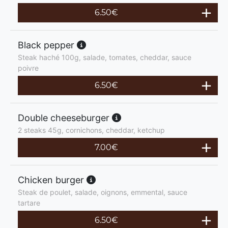
6.50
€
Black pepper
Steak haché 100g, salade, tomates, cheddar, sauce
poivre
6.50
€
Double cheeseburger
2 steaks 45g, cornichons, cheddar, ketchup
7.00
€
Chicken burger
Steak de poulet, salade, oignons, emmental, sauce
tartare
6.50
€