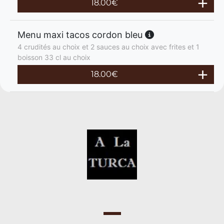
18.00
€
Menu maxi tacos cordon bleu
4 crudités au choix et 2 sauces au choix avec frites et 1
boisson 33 cl au choix
18.00
€