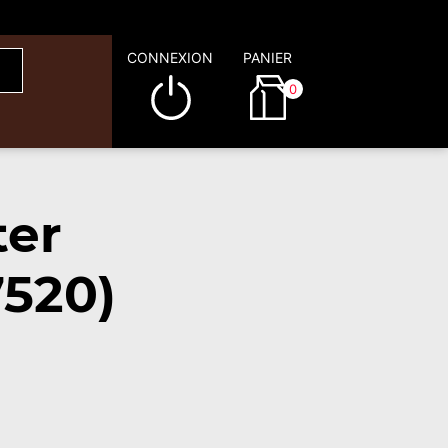
CONNEXION
PANIER
0
ter
7520)