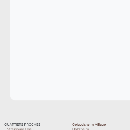
QUARTIERS PROCHES
Geispolsheim Village
Strasbourg Elsau
Holtzheim