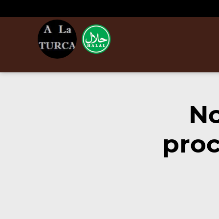
No
proc