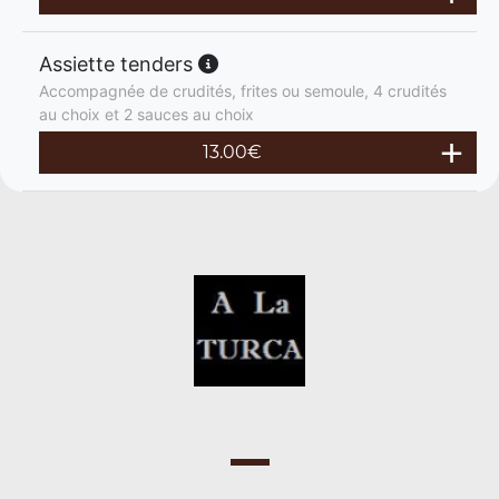
Assiette tenders
Accompagnée de crudités, frites ou semoule, 4 crudités
au choix et 2 sauces au choix
13.00
€