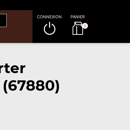
CONNEXION
PANIER
0
rter
 (67880)