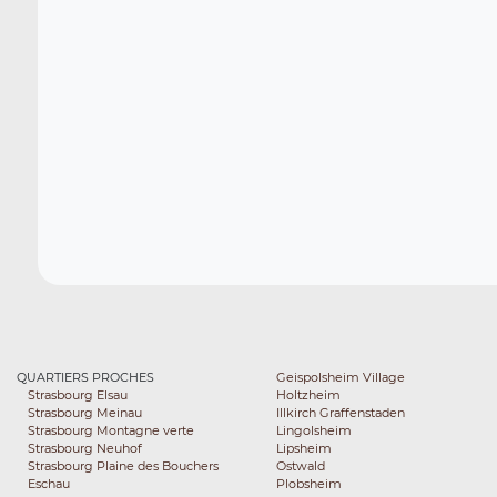
QUARTIERS PROCHES
Geispolsheim Village
Strasbourg Elsau
Holtzheim
Strasbourg Meinau
Illkirch Graffenstaden
Strasbourg Montagne verte
Lingolsheim
Strasbourg Neuhof
Lipsheim
Strasbourg Plaine des Bouchers
Ostwald
Eschau
Plobsheim