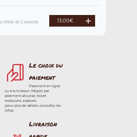
13.00
€
u choix et 2 sauces
Le choix du
paiement
Paiement en ligne
ou à la livraison. Réglez par
paiement sécurisé, ticket
restaurant, espèces.
(pour plus de détails, consultez les
infos)
Livraison
rapide