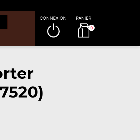
CONNEXION
PANIER
0
rter
7520)