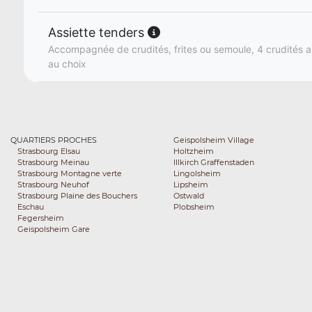
Assiette tenders
Accompagnée de crudités, frites ou semoule, 4 crudités a
au choix
QUARTIERS PROCHES
Geispolsheim Village
Strasbourg Elsau
Holtzheim
Strasbourg Meinau
Illkirch Graffenstaden
Strasbourg Montagne verte
Lingolsheim
Strasbourg Neuhof
Lipsheim
Strasbourg Plaine des Bouchers
Ostwald
Eschau
Plobsheim
Fegersheim
Geispolsheim Gare