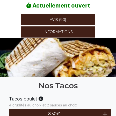
Actuellement ouvert
AVIS (90)
INFORMATIONS
Nos Tacos
Tacos poulet
4 crudités au choix et 2 sauces au choix
8.50
€