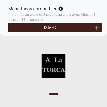
Menu tacos cordon bleu
4 crudités au choix et 2 sauces au choix avec frites et 1
boisson 33 cl au choix
12.50
€