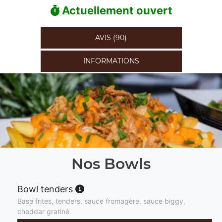
Actuellement ouvert
AVIS (90)
INFORMATIONS
Nos Bowls
Bowl tenders
Base frites, tenders, sauce fromagère, sauce biggy,
cheddar gratiné