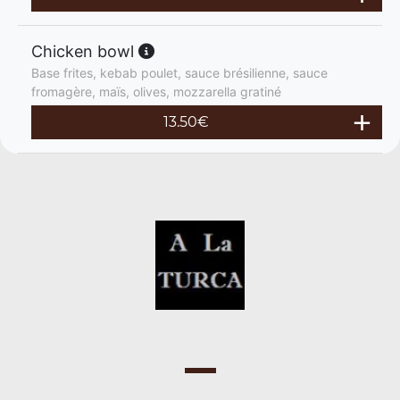
Chicken bowl
Base frites, kebab poulet, sauce brésilienne, sauce
fromagère, maïs, olives, mozzarella gratiné
13.50
€