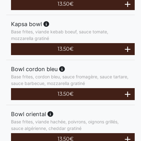
13.50
€
Kapsa bowl
Base frites, viande kebab boeuf, sauce tomate,
mozzarella gratiné
13.50
€
Bowl cordon bleu
Base frites, cordon bleu, sauce fromagère, sauce tartare,
sauce barbecue, mozzarella gratiné
13.50
€
Bowl oriental
Base frites, viande hachée, poivrons, oignons grillés,
sauce algérienne, cheddar gratiné
13.50
€