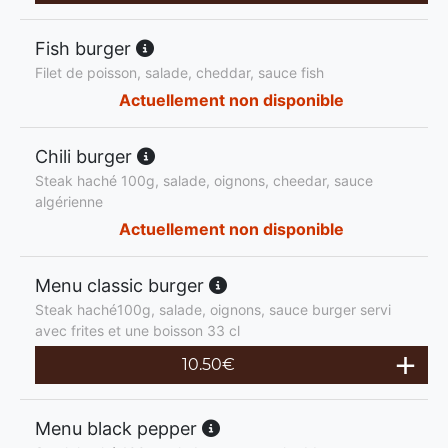
Fish burger
Filet de poisson, salade, cheddar, sauce fish
Actuellement non disponible
Chili burger
Steak haché 100g, salade, oignons, cheedar, sauce
algérienne
Actuellement non disponible
Menu classic burger
Steak haché100g, salade, oignons, sauce burger servi
avec frites et une boisson 33 cl
10.50
€
Menu black pepper