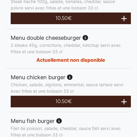
Steak haché 100g, salade, tomates, cheddar, sauce
poivre servi avec frites et une boisson 33 cl
10.50
€
Menu double cheeseburger
2 steaks 45g, cornichons, cheddar, ketchup servi avec
frites et une boisson 33 cl
Actuellement non disponible
Menu chicken burger
Chicken, salade, oignions, emmental, sauce tartare servi
avec frites et une boisson 33 cl
10.50
€
Menu fish burger
Filet de poisson, salade, cheddar, sauce fish servi avec
frites et une boisson 33 cl