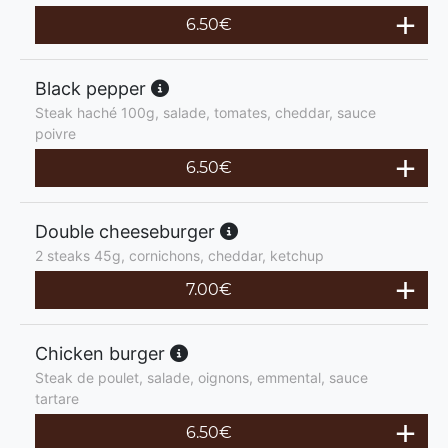
6.50
€
Black pepper
Steak haché 100g, salade, tomates, cheddar, sauce
poivre
6.50
€
Double cheeseburger
2 steaks 45g, cornichons, cheddar, ketchup
7.00
€
Chicken burger
Steak de poulet, salade, oignons, emmental, sauce
tartare
6.50
€