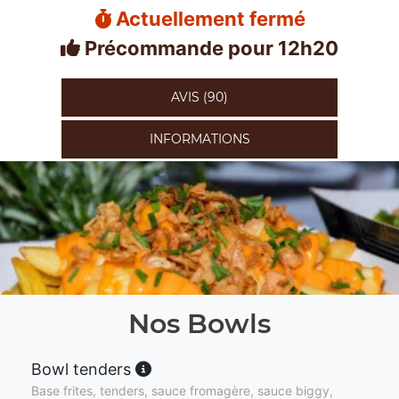
Actuellement fermé
Précommande pour 12h20
AVIS (90)
INFORMATIONS
Nos Bowls
Bowl tenders
Base frites, tenders, sauce fromagère, sauce biggy,