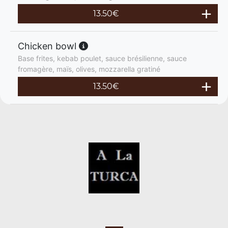
13.50
€
Chicken bowl
Base frites, kebab poulet, sauce brésilienne, sauce
fromagère, maïs, olives, mozzarella gratiné
13.50
€