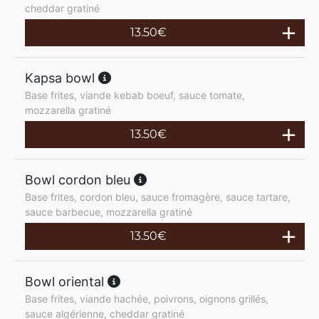
cheddar gratiné
13.50
€
Kapsa bowl
Base frites, viande kebab boeuf, sauce tomate,
mozzarella gratiné
13.50
€
Bowl cordon bleu
Base frites, cordon bleu, sauce fromagère, sauce tartare,
sauce barbecue, mozzarella gratiné
13.50
€
Bowl oriental
Base frites, viande hachée, poivrons, oignons grillés,
sauce algérienne, cheddar gratiné