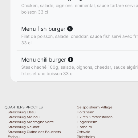
Chicken, salade, oignions, emmental, sauce tartare servi a
boisson 33 cl
Menu fish burger
Filet de poisson, salade, cheddar, sauce fish servi avec fr
33 cl
Menu chili burger
Steak haché 100g, salade, oignons, cheedar, sauce algér
frites et une boisson 33 cl
QUARTIERS PROCHES
Geispolsheim Village
Strasbourg Elsau
Holtzheim
Strasbourg Meinau
Illkirch Graffenstaden
Strasbourg Montagne verte
Lingolsheim
Strasbourg Neuhof
Lipsheim
Strasbourg Plaine des Bouchers
Ostwald
Eschau
Plobsheim