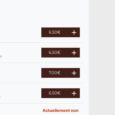
6.50
€
6.50
€
re
7.00
€
6.50
€
e
Actuellement non