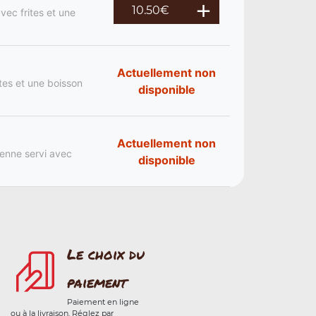
10.50
€
vec frites et une
Actuellement non
ites et une boisson
disponible
Actuellement non
ienne servi avec
disponible
Le choix du
paiement
Paiement en ligne
ou à la livraison. Réglez par