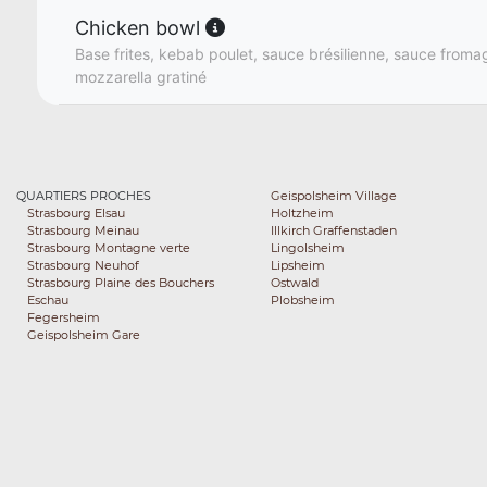
Chicken bowl
Base frites, kebab poulet, sauce brésilienne, sauce fromag
mozzarella gratiné
QUARTIERS PROCHES
Geispolsheim Village
Strasbourg Elsau
Holtzheim
Strasbourg Meinau
Illkirch Graffenstaden
Strasbourg Montagne verte
Lingolsheim
Strasbourg Neuhof
Lipsheim
Strasbourg Plaine des Bouchers
Ostwald
Eschau
Plobsheim
Fegersheim
Geispolsheim Gare