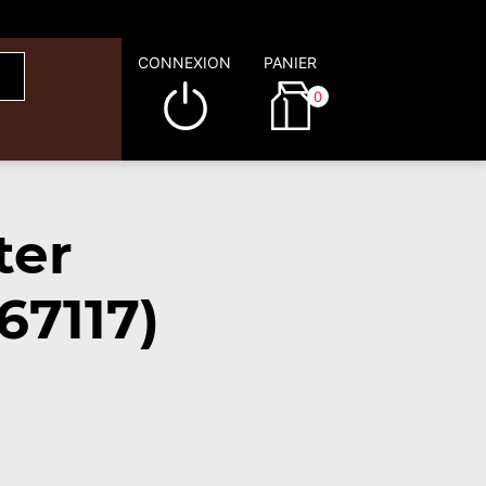
CONNEXION
PANIER
0
ter
67117)