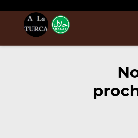
No
proch