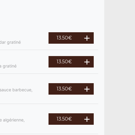
13.50
€
dar gratiné
13.50
€
a gratiné
13.50
€
, sauce barbecue,
13.50
€
e algérienne,