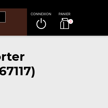
CONNEXION
PANIER
0
rter
67117)