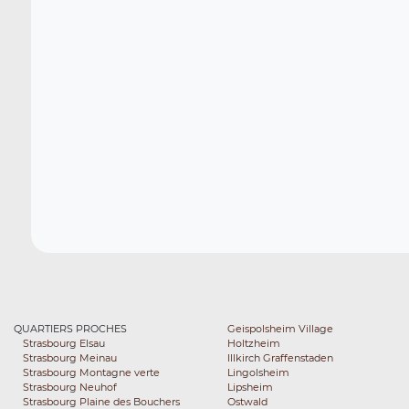
QUARTIERS PROCHES
Geispolsheim Village
Strasbourg Elsau
Holtzheim
Strasbourg Meinau
Illkirch Graffenstaden
Strasbourg Montagne verte
Lingolsheim
Strasbourg Neuhof
Lipsheim
Strasbourg Plaine des Bouchers
Ostwald