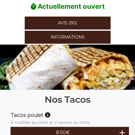
Actuellement ouvert
AVIS (90)
INFORMATIONS
Nos Tacos
Tacos poulet
4 crudités au choix et 2 sauces au choix
8.50
€