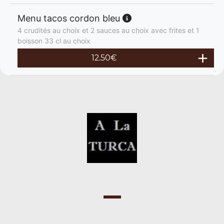
Menu tacos cordon bleu
4 crudités au choix et 2 sauces au choix avec frites et 1
boisson 33 cl au choix
12.50
€