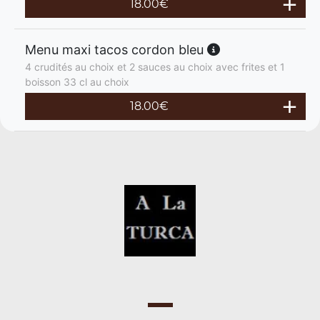
18.00
€
Menu maxi tacos cordon bleu
4 crudités au choix et 2 sauces au choix avec frites et 1
boisson 33 cl au choix
18.00
€