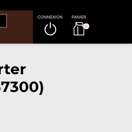
CONNEXION
PANIER
0
rter
67300)