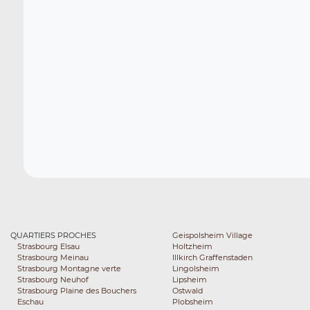
QUARTIERS PROCHES
Geispolsheim Village
Strasbourg Elsau
Holtzheim
Strasbourg Meinau
Illkirch Graffenstaden
Strasbourg Montagne verte
Lingolsheim
Strasbourg Neuhof
Lipsheim
Strasbourg Plaine des Bouchers
Ostwald
Eschau
Plobsheim