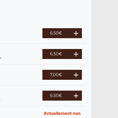
6.50
€
6.50
€
re
7.00
€
6.50
€
e
Actuellement non