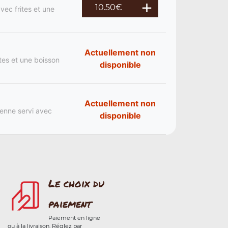
10.50
€
vec frites et une
Actuellement non
ites et une boisson
disponible
Actuellement non
ienne servi avec
disponible
Le choix du
paiement
Paiement en ligne
ou à la livraison. Réglez par