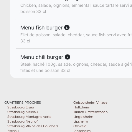
Chicken, salade, oignions, emmental, sauce tartare servi a
boisson 33 cl
Menu fish burger
Filet de poisson, salade, cheddar, sauce fish servi avec fr
33 cl
Menu chili burger
Steak haché 100g, salade, oignons, cheedar, sauce algér
frites et une boisson 33 cl
QUARTIERS PROCHES
Geispolsheim Village
Strasbourg Elsau
Holtzheim
Strasbourg Meinau
Illkirch Graffenstaden
Strasbourg Montagne verte
Lingolsheim
Strasbourg Neuhof
Lipsheim
Strasbourg Plaine des Bouchers
Ostwald
Eschau
Plobsheim