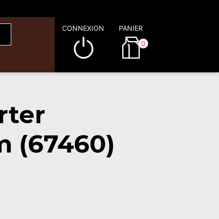
CONNEXION
PANIER
0
rter
m (67460)