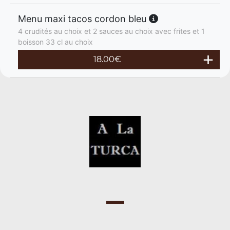
Menu maxi tacos cordon bleu
4 crudités au choix et 2 sauces au choix avec frites et 1
boisson 33 cl au choix
18.00
€