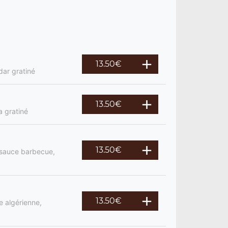
13.50
€
dar gratiné
13.50
€
a gratiné
13.50
€
, sauce barbecue,
13.50
€
e algérienne,