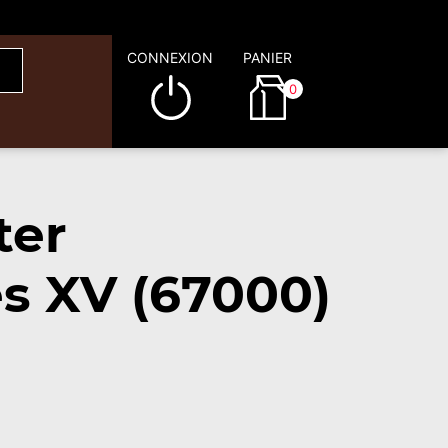
CONNEXION
PANIER
0
ter
s XV (67000)