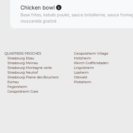
Chicken bowl
Base frites, kebab poulet, sauce brésilienne, sauce fromag
mozzarella gratiné
QUARTIERS PROCHES
Geispolsheim Village
Strasbourg Elsau
Holtzheim
Strasbourg Meinau
Illkirch Graffenstaden
Strasbourg Montagne verte
Lingolsheim
Strasbourg Neuhof
Lipsheim
Strasbourg Plaine des Bouchers
Ostwald
Eschau
Plobsheim
Fegersheim
Geispolsheim Gare