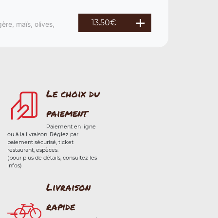
13.50
€
ère, maïs, olives,
Le choix du
paiement
Paiement en ligne
ou à la livraison. Réglez par
paiement sécurisé, ticket
restaurant, espèces.
(pour plus de détails, consultez les
infos)
Livraison
rapide