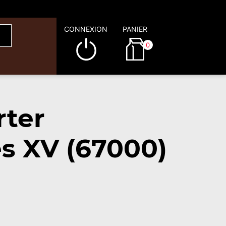
CONNEXION
PANIER
0
rter
s XV (67000)