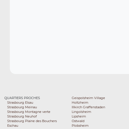
QUARTIERS PROCHES
Geispolsheim Village
Strasbourg Elsau
Holtzheim
Strasbourg Meinau
Illkirch Graffenstaden
Strasbourg Montagne verte
Lingolsheim
Strasbourg Neuhof
Lipsheim
Strasbourg Plaine des Bouchers
Ostwald
Eschau
Plobsheim