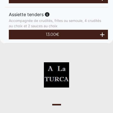
Assiette tenders
Accompagnée de crudités, frites ou semoule, 4 crudités
au choix et 2 sauces au choix
13.00
€