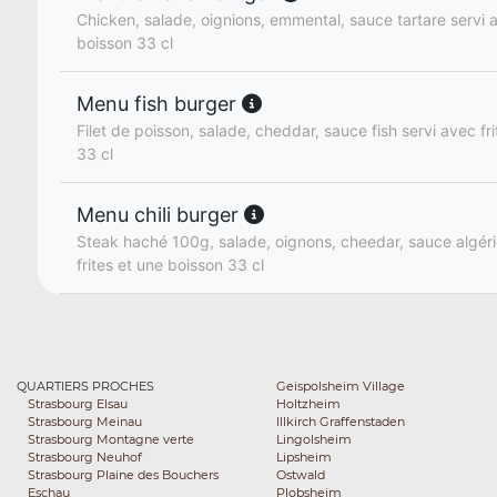
Chicken, salade, oignions, emmental, sauce tartare servi a
boisson 33 cl
Menu fish burger
Filet de poisson, salade, cheddar, sauce fish servi avec fr
33 cl
Menu chili burger
Steak haché 100g, salade, oignons, cheedar, sauce algér
frites et une boisson 33 cl
QUARTIERS PROCHES
Geispolsheim Village
Strasbourg Elsau
Holtzheim
Strasbourg Meinau
Illkirch Graffenstaden
Strasbourg Montagne verte
Lingolsheim
Strasbourg Neuhof
Lipsheim
Strasbourg Plaine des Bouchers
Ostwald
Eschau
Plobsheim