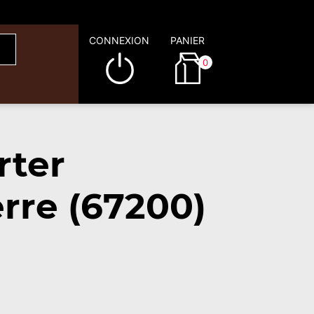
CONNEXION
PANIER
0
rter
rre (67200)