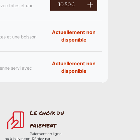
10.50
€
vec frites et une
Actuellement non
ites et une boisson
disponible
Actuellement non
ienne servi avec
disponible
Le choix du
paiement
Paiement en ligne
ou à la livraison. Réglez par