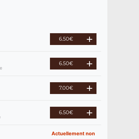
6.50
€
6.50
€
re
7.00
€
6.50
€
e
Actuellement non