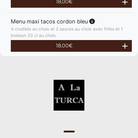
18.00
€
Menu maxi tacos cordon bleu
4 crudités au choix et 2 sauces au choix avec frites et 1
boisson 33 cl au choix
18.00
€