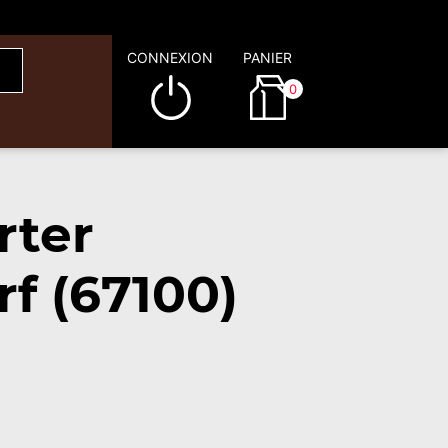
CONNEXION
PANIER
0
rter
f (67100)