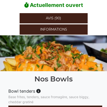
Actuellement ouvert
AVIS (90)
INFORMATIONS
Nos Bowls
Bowl tenders
Base frites, tenders, sauce fromagère, sauce biggy,
cheddar gratiné