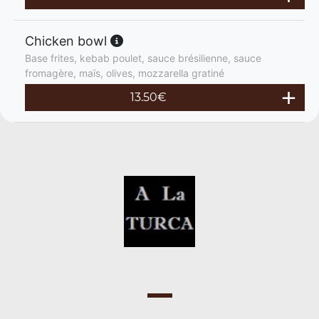
Chicken bowl
Base frites, kebab poulet, sauce brésilienne, sauce
fromagère, maïs, olives, mozzarella gratiné
13.50
€