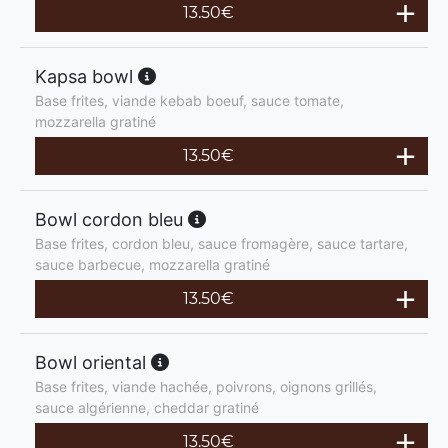
13.50
€
Kapsa bowl
Base frites, viande kebab boeuf, sauce tomate,
mozzarella gratiné
13.50
€
Bowl cordon bleu
Base frites, cordon bleu, sauce fromagère, sauce tartare,
sauce barbecue, mozzarella gratiné
13.50
€
Bowl oriental
Base frites, viande hachée, poivrons, oignons grillés,
sauce algérienne, cheddar gratiné
13.50
€