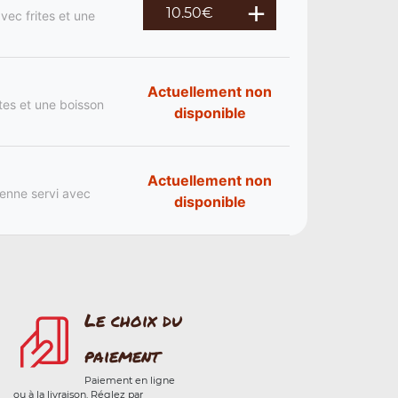
10.50
€
vec frites et une
Actuellement non
ites et une boisson
disponible
Actuellement non
ienne servi avec
disponible
Le choix du
paiement
Paiement en ligne
ou à la livraison. Réglez par