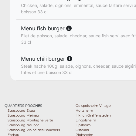
Chicken, salade, oignions, emmental, sauce tartare servi a
boisson 33 cl
Menu fish burger
Filet de poisson, salade, cheddar, sauce fish servi avec fr
33 cl
Menu chili burger
Steak haché 100g, salade, oignons, cheedar, sauce algér
frites et une boisson 33 cl
QUARTIERS PROCHES
Geispolsheim Village
Strasbourg Elsau
Holtzheim
Strasbourg Meinau
Illkirch Graffenstaden
Strasbourg Montagne verte
Lingolsheim
Strasbourg Neuhof
Lipsheim
Strasbourg Plaine des Bouchers
Ostwald
Eschau
Plobsheim