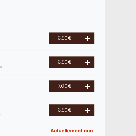
6.50
€
6.50
€
re
7.00
€
6.50
€
e
Actuellement non