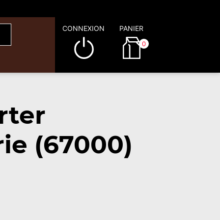
CONNEXION
PANIER
0
rter
ie (67000)