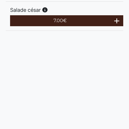
Salade césar
7.00
€