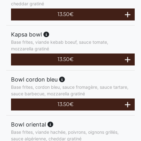
cheddar gratiné
13.50
€
Kapsa bowl
Base frites, viande kebab boeuf, sauce tomate,
mozzarella gratiné
13.50
€
Bowl cordon bleu
Base frites, cordon bleu, sauce fromagère, sauce tartare,
sauce barbecue, mozzarella gratiné
13.50
€
Bowl oriental
Base frites, viande hachée, poivrons, oignons grillés,
sauce algérienne, cheddar gratiné