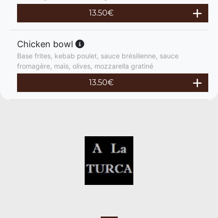
13.50
€
Chicken bowl
Base frites, kebab poulet, sauce brésilienne, sauce
fromagère, maïs, olives, mozzarella gratiné
13.50
€