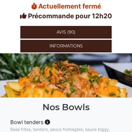
Actuellement fermé
Précommande pour 12h20
AVIS (90)
INFORMATIONS
Nos Bowls
Bowl tenders
Base frites, tenders, sauce fromagère, sauce biggy,