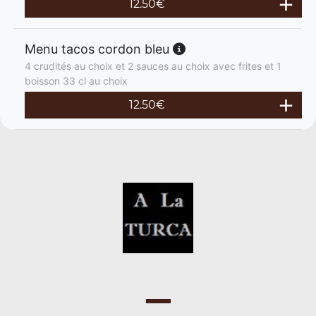
12.50
€
Menu tacos cordon bleu
4 crudités au choix et 2 sauces au choix avec frites et 1
boisson 33 cl au choix
12.50
€