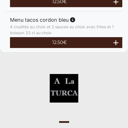
12.50
€
Menu tacos cordon bleu
4 crudités au choix et 2 sauces au choix avec frites et 1
boisson 33 cl au choix
12.50
€