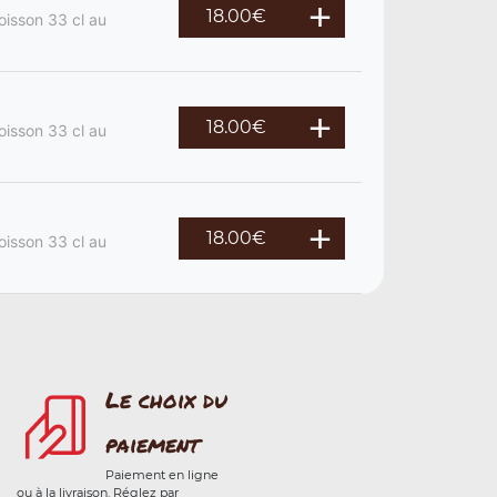
18.00
€
oisson 33 cl au
18.00
€
oisson 33 cl au
18.00
€
oisson 33 cl au
Le choix du
paiement
Paiement en ligne
ou à la livraison. Réglez par