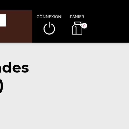
CONNEXION
PANIER
0
ades
)