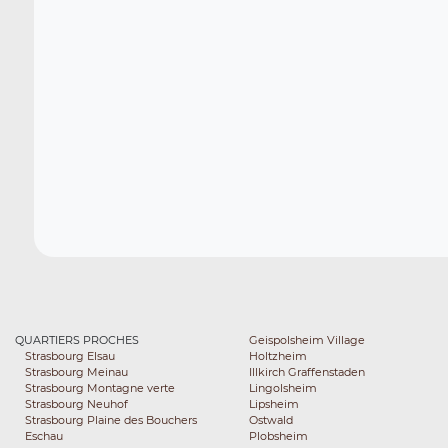
QUARTIERS PROCHES
Geispolsheim Village
Strasbourg Elsau
Holtzheim
Strasbourg Meinau
Illkirch Graffenstaden
Strasbourg Montagne verte
Lingolsheim
Strasbourg Neuhof
Lipsheim
Strasbourg Plaine des Bouchers
Ostwald
Eschau
Plobsheim