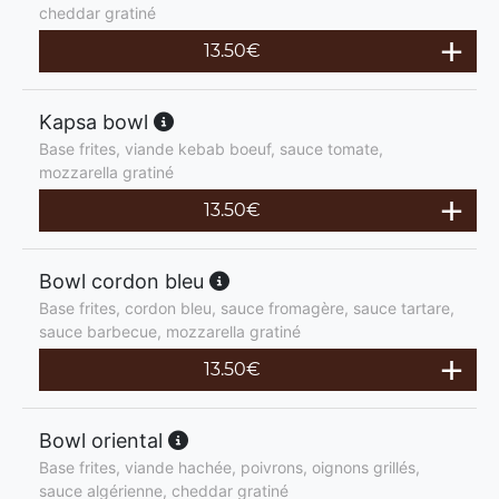
cheddar gratiné
13.50
€
Kapsa bowl
Base frites, viande kebab boeuf, sauce tomate,
mozzarella gratiné
13.50
€
Bowl cordon bleu
Base frites, cordon bleu, sauce fromagère, sauce tartare,
sauce barbecue, mozzarella gratiné
13.50
€
Bowl oriental
Base frites, viande hachée, poivrons, oignons grillés,
sauce algérienne, cheddar gratiné