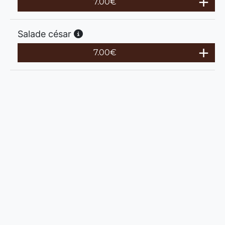
7.00
€
Salade césar
7.00
€