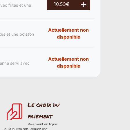
10.50
€
vec frites et une
Actuellement non
ites et une boisson
disponible
Actuellement non
ienne servi avec
disponible
Le choix du
paiement
Paiement en ligne
ou à la livraison. Réglez par