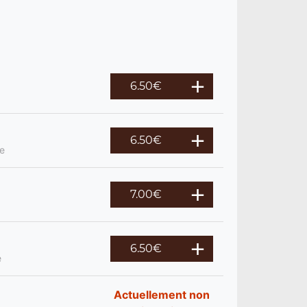
6.50
€
6.50
€
re
7.00
€
6.50
€
e
Actuellement non