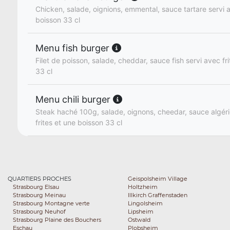
Chicken, salade, oignions, emmental, sauce tartare servi a
boisson 33 cl
Menu fish burger
Filet de poisson, salade, cheddar, sauce fish servi avec fr
33 cl
Menu chili burger
Steak haché 100g, salade, oignons, cheedar, sauce algér
frites et une boisson 33 cl
QUARTIERS PROCHES
Geispolsheim Village
Strasbourg Elsau
Holtzheim
Strasbourg Meinau
Illkirch Graffenstaden
Strasbourg Montagne verte
Lingolsheim
Strasbourg Neuhof
Lipsheim
Strasbourg Plaine des Bouchers
Ostwald
Eschau
Plobsheim