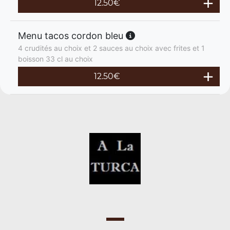
12.50
€
Menu tacos cordon bleu
4 crudités au choix et 2 sauces au choix avec frites et 1
boisson 33 cl au choix
12.50
€