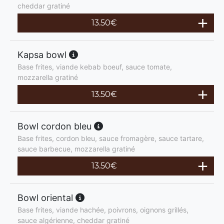
cheddar gratiné
13.50
€
Kapsa bowl
Base frites, viande kebab boeuf, sauce tomate,
mozzarella gratiné
13.50
€
Bowl cordon bleu
Base frites, cordon bleu, sauce fromagère, sauce tartare,
sauce barbecue, mozzarella gratiné
13.50
€
Bowl oriental
Base frites, viande hachée, poivrons, oignons grillés,
sauce algérienne, cheddar gratiné