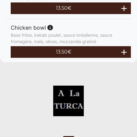
13.50
€
Chicken bowl
Base frites, kebab poulet, sauce brésilienne, sauce
fromagère, maïs, olives, mozzarella gratiné
13.50
€