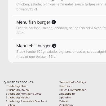
Chicken, salade, oignions, emmental, sauce tartare servi a
boisson 33 cl
Menu fish burger
Filet de poisson, salade, cheddar, sauce fish servi avec fr
33 cl
Menu chili burger
Steak haché 100g, salade, oignons, cheedar, sauce algér
frites et une boisson 33 cl
QUARTIERS PROCHES
Geispolsheim Village
Strasbourg Elsau
Holtzheim
Strasbourg Meinau
Illkirch Graffenstaden
Strasbourg Montagne verte
Lingolsheim
Strasbourg Neuhof
Lipsheim
Strasbourg Plaine des Bouchers
Ostwald
Eschau
Plobsheim