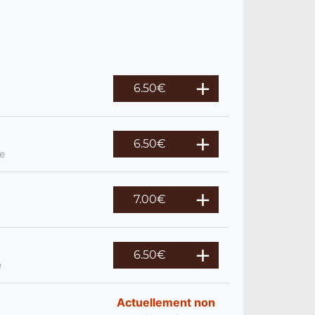
6.50
€
6.50
€
re
7.00
€
6.50
€
e
Actuellement non