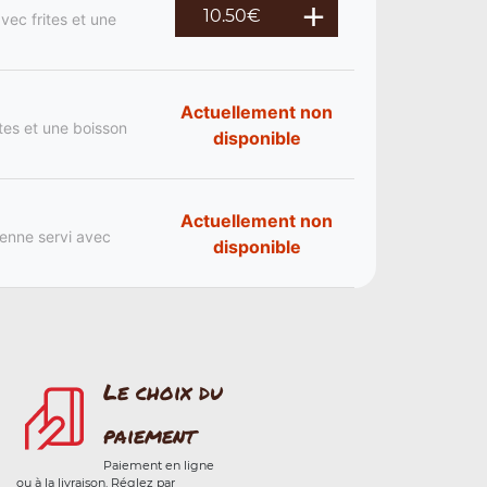
10.50
€
vec frites et une
Actuellement non
ites et une boisson
disponible
Actuellement non
ienne servi avec
disponible
Le choix du
paiement
Paiement en ligne
ou à la livraison. Réglez par