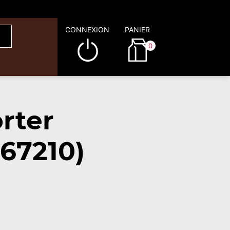
CONNEXION
PANIER
0
rter
67210)